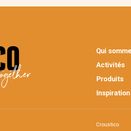
Qui somme
MAIN
Activités
ogether
NAV
Produits
Inspiration
Croustico