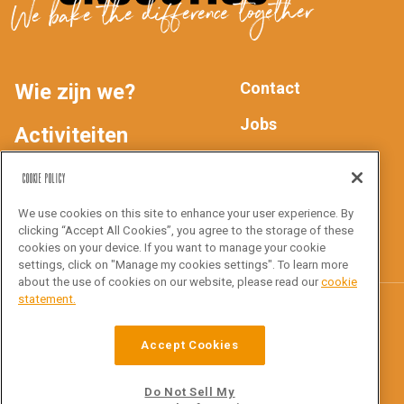
We bake the difference together
Contact
Wie zijn we?
MAIN
FOOTER
Jobs
Activiteiten
Privacyverklaring
NAV
Producten
Cookie Policy
We use cookies on this site to enhance your user experience. By
Inspiratie
Volg ons
clicking “Accept All Cookies”, you agree to the storage of these
cookies on your device. If you want to manage your cookie
settings, click on "Manage my cookies settings". To learn more
about the use of cookies on our website, please read our
cookie
statement.
Croustico
Accept Cookies
Ottergemsesteenweg Zuid 816
9000 Gent
Do Not Sell My