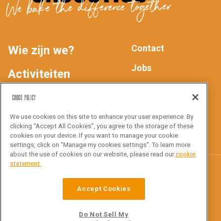
We bake the difference together
Contact
Wie zijn we?
MAIN
FOOTER
Jobs
Activiteiten
Privacyverklaring
NAV
Producten
Cookie Policy
We use cookies on this site to enhance your user experience. By
Inspiratie
Volg ons
clicking “Accept All Cookies”, you agree to the storage of these
cookies on your device. If you want to manage your cookie
settings, click on "Manage my cookies settings". To learn more
about the use of cookies on our website, please read our
cookie
statement.
Croustico
Accept Cookies
Ottergemsesteenweg Zuid 816
9000 Gent
Do Not Sell My