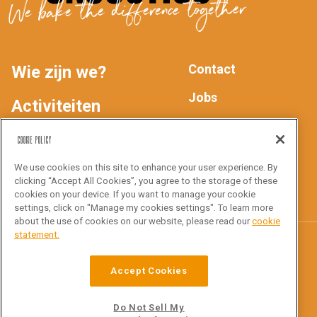
We bake the difference together
Contact
Wie zijn we?
MAIN
FOOTER
Jobs
Activiteiten
Privacyverklaring
NAV
Producten
Cookie Policy
We use cookies on this site to enhance your user experience. By
Inspiratie
Volg ons
clicking “Accept All Cookies”, you agree to the storage of these
cookies on your device. If you want to manage your cookie
settings, click on "Manage my cookies settings". To learn more
about the use of cookies on our website, please read our
cookie
statement.
Croustico
Accept Cookies
Ottergemsesteenweg Zuid 816
9000 Gent
Do Not Sell My