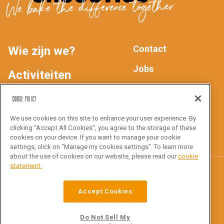
We bake the difference together
Contact
Wie zijn we?
MAIN
FOOTER
Jobs
Activiteiten
Privacyverklaring
NAV
Producten
Cookie Policy
We use cookies on this site to enhance your user experience. By
Inspiratie
Volg ons
clicking “Accept All Cookies”, you agree to the storage of these
cookies on your device. If you want to manage your cookie
settings, click on "Manage my cookies settings". To learn more
about the use of cookies on our website, please read our
cookie
statement.
Croustico
Accept Cookies
Ottergemsesteenweg Zuid 816
9000 Gent
Do Not Sell My