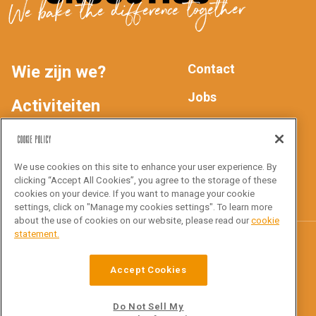
We bake the difference together
Contact
Wie zijn we?
MAIN
FOOTER
Jobs
Activiteiten
Privacyverklaring
NAV
Producten
Cookie Policy
We use cookies on this site to enhance your user experience. By
Inspiratie
Volg ons
clicking “Accept All Cookies”, you agree to the storage of these
cookies on your device. If you want to manage your cookie
settings, click on "Manage my cookies settings". To learn more
about the use of cookies on our website, please read our
cookie
statement.
Croustico
Accept Cookies
Ottergemsesteenweg Zuid 816
9000 Gent
Do Not Sell My