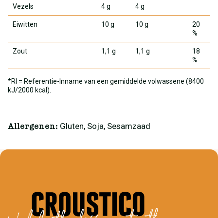
Vezels
4 g
4 g
Eiwitten
10 g
10 g
20
%
Zout
1,1 g
1,1 g
18
%
*RI = Referentie-Inname van een gemiddelde volwassene (8400
kJ/2000 kcal).
Gluten, Soja, Sesamzaad
Allergenen: