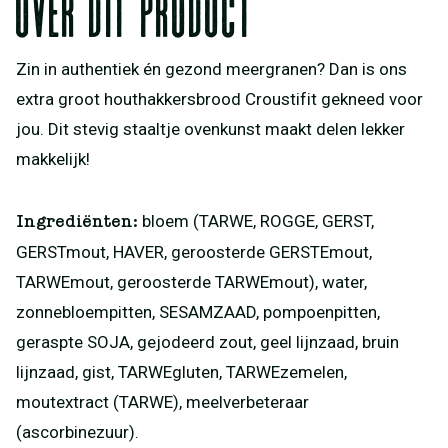
Over dit product
Zin in authentiek én gezond meergranen? Dan is ons
extra groot houthakkersbrood Croustifit gekneed voor
jou. Dit stevig staaltje ovenkunst maakt delen lekker
makkelijk!
bloem (TARWE, ROGGE, GERST,
Ingrediënten:
GERSTmout, HAVER, geroosterde GERSTEmout,
TARWEmout, geroosterde TARWEmout), water,
zonnebloempitten, SESAMZAAD, pompoenpitten,
geraspte SOJA, gejodeerd zout, geel lijnzaad, bruin
lijnzaad, gist, TARWEgluten, TARWEzemelen,
moutextract (TARWE), meelverbeteraar
(ascorbinezuur).