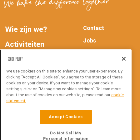
We bake the difference together
Contact
Wie zijn we?
MAIN
FOOTER
Jobs
Activiteiten
Privacyverklaring
NAV
Producten
Cookie Policy
We use cookies on this site to enhance your user experience. By
Inspiratie
Volg ons
clicking “Accept All Cookies”, you agree to the storage of these
cookies on your device. If you want to manage your cookie
settings, click on "Manage my cookies settings". To learn more
about the use of cookies on our website, please read our
cookie
statement.
Croustico
Accept Cookies
Ottergemsesteenweg Zuid 816
9000 Gent
Do Not Sell My
Personal Information