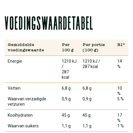
Voedingswaardetabel
Gemiddelde
Per
Per portie
RI*
voedingswaarde
100 g
(100 g)
Energie
1210 kJ
1210 kJ
/
14
/
287 kcal
%
287
kcal
Vetten
6,8 g
6,8 g
10
%
Waarvan verzadigde
0,9 g
0,9 g
5 %
vetzuren
Koolhydraten
45 g
45 g
17
%
Waarvan suikers
1,1 g
1,1 g
1 %