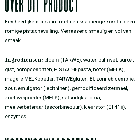
Over dit product
Een heerlijke croissant met een knapperige korst en een
romige pistachevulling. Verrassend smeuïg en vol van
smaak.
bloem (TARWE), water, palmvet, suiker,
Ingrediënten:
gist, pompoenpitten, PISTACHEpasta, boter (MELK),
magere MELKpoeder, TARWEgluten, EI, zonnebloemolie,
zout, emulgator (lecithinen), gemodificeerd zetmeel,
zoet weipoeder (MELK), natuurlijk aroma,
meelverbeteraar (ascorbinezuur), kleurstof (E141ii),
enzymes.