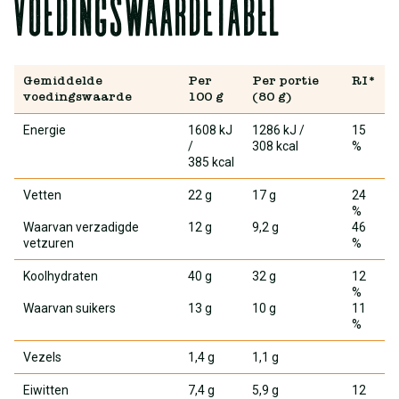
Voedingswaardetabel
Gemiddelde
Per
Per portie
RI*
voedingswaarde
100 g
(80 g)
Energie
1608 kJ
1286 kJ
/
15
/
308 kcal
%
385 kcal
Vetten
22 g
17 g
24
%
Waarvan verzadigde
12 g
9,2 g
46
vetzuren
%
Koolhydraten
40 g
32 g
12
%
Waarvan suikers
13 g
10 g
11
%
Vezels
1,4 g
1,1 g
Eiwitten
7,4 g
5,9 g
12