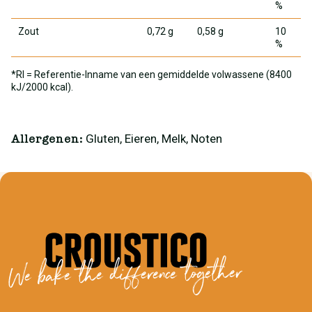
%
Zout
0,72 g
0,58 g
10
%
*RI = Referentie-Inname van een gemiddelde volwassene (8400
kJ/2000 kcal).
Gluten, Eieren, Melk, Noten
Allergenen:
We bake the difference together