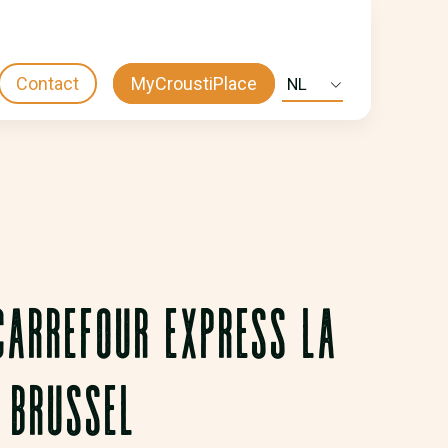
Contact
MyCroustiPlace
Select
CTA
your
language
MENU
CARREFOUR EXPRESS LA
 BRUSSEL