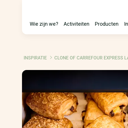
Wie zijn we?
Activiteiten
Producten
I
MAIN
NAVIGATION
INSPIRATIE
CLONE OF CARREFOUR EXPRESS LA
KRUIMELPAD