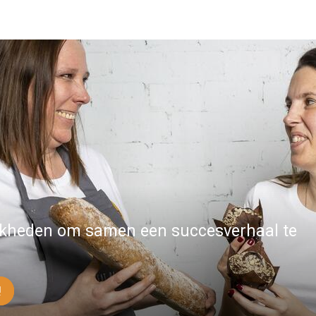
jkheden om samen een succesverhaal te
!