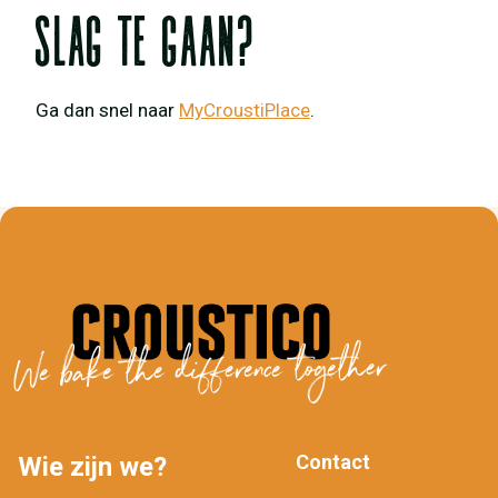
slag te gaan?
Ga dan snel naar
MyCroustiPlace
.
We bake the difference together
Contact
Wie zijn we?
MAIN
FOOTER