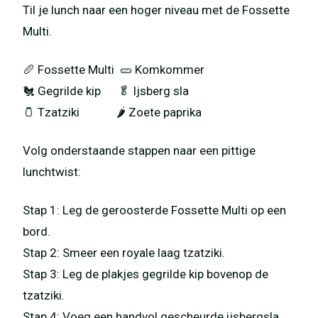
Til je lunch naar een hoger niveau met de Fossette
Multi.
🥖 Fossette Multi 🥒 Komkommer
🐔 Gegrilde kip 🥬 Ijsberg sla
🫙 Tzatziki 🌶️ Zoete paprika
Volg onderstaande stappen naar een pittige
lunchtwist:
Stap 1: Leg de geroosterde Fossette Multi op een
bord.
Stap 2: Smeer een royale laag tzatziki.
Stap 3: Leg de plakjes gegrilde kip bovenop de
tzatziki.
Stap 4: Voeg een handvol gescheurde ijsbergsla