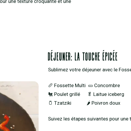
pour une texture croquante et une
Déjeuner: La touche épicée
Sublimez votre déjeuner avec le Fosse
🥖 Fossette Multi 🥒 Concombre
🐔 Poulet grillé 🥬 Laitue iceberg
🫙 Tzatziki 🌶️ Poivron doux
Suivez les étapes suivantes pour une 