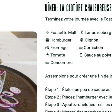
Dîner: la clotûre chaleureuse
Terminez votre journée avec le Foss
🥖 Fossette Multi 🥬 Laitue iceberg
🍔 Hamburger 🧅 Oignon
🧀 Fromage 🥒 Cornichon
🍅 Tomate 🫙 Sauce au poivr
🥒 Concombre
Assemblons pour créer une fin de j
Étape 1 : Étalez un peu de sauce au
Étape 2 : Placez l'hamburger avec l
Étape 3 : Ajoutez quelques feuilles 
Étape 4 : Mettez des tranches de t