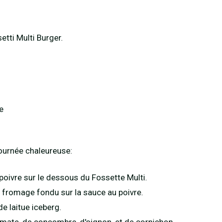
etti Multi Burger.
e
ournée chaleureuse:
 poivre sur le dessous du Fossette Multi.
e fromage fondu sur la sauce au poivre.
de laitue iceberg.
omate, de concombre, d'oignon, et de cornichon