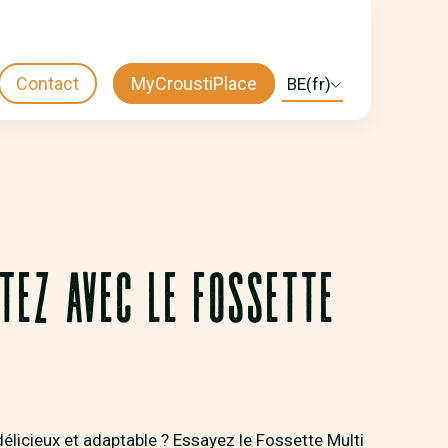
Contact
MyCroustiPlace
Select
CTA
your
language
MENU
TEZ AVEC LE FOSSETTE
élicieux et adaptable ? Essayez le Fossette Multi