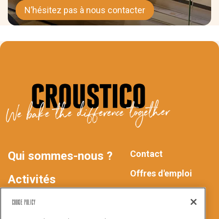
N’hésitez pas à nous contacter
We bake the difference together
Contact
Qui sommes-nous ?
MAIN
FOOTER
Offres d'emploi
Activités
Déclaration de
NAV
Produits
Cookie Policy
confidentialité