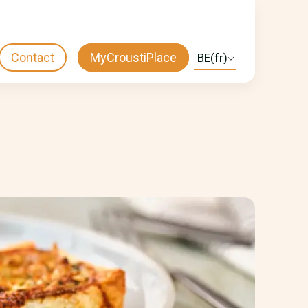
Contact
MyCroustiPlace
Select
CTA
your
language
MENU