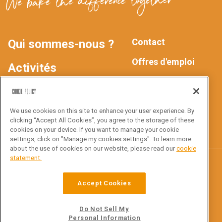
We bake the difference together
Contact
Qui sommes-nous ?
MAIN
FOOTER
Offres d'emploi
Activités
Déclaration de
NAV
Produits
Cookie Policy
confidentialité
We use cookies on this site to enhance your user experience. By
Inspiration
clicking “Accept All Cookies”, you agree to the storage of these
Suivez-nous !
cookies on your device. If you want to manage your cookie
settings, click on "Manage my cookies settings". To learn more
about the use of cookies on our website, please read our
cookie
statement.
Croustico
Accept Cookies
Ottergemsesteenweg Zuid 816
9000 Gent
Do Not Sell My
Personal Information