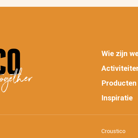
Wie zijn w
MAIN
Activiteite
ogether
NAV
Producten
Inspiratie
Croustico