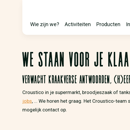
Wie zijn we?
Activiteiten
Producten
I
MAIN
WE STAAN VOOR JE KLAA
NAVIGATION
Verwacht kraakverse antwoorden, (h)eer
Croustico in je supermarkt, broodjeszaak of tank
jobs
, ... We horen het graag. Het Croustico-team
mogelijk contact op.