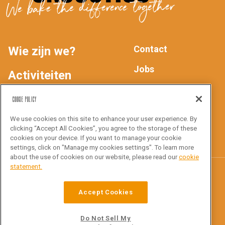
We bake the difference together
Contact
Wie zijn we?
MAIN
FOOTER
Jobs
Activiteiten
Privacyverklaring
NAV
Producten
Cookie Policy
We use cookies on this site to enhance your user experience. By
Inspiratie
Volg ons
clicking “Accept All Cookies”, you agree to the storage of these
cookies on your device. If you want to manage your cookie
settings, click on "Manage my cookies settings". To learn more
about the use of cookies on our website, please read our
cookie
statement.
Croustico
Accept Cookies
Ottergemsesteenweg Zuid 816
9000 Gent
Do Not Sell My