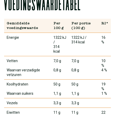
Voedingswaardetabel
Gemiddelde
Per
Per portie
RI*
voedingswaarde
100 g
(100 g)
Energie
1322 kJ
1322 kJ
/
16
/
314 kcal
%
314
kcal
Vetten
7,0 g
7,0 g
10
%
Waarvan verzadigde
0,8 g
0,8 g
4 %
vetzuren
Koolhydraten
50 g
50 g
19
%
Waarvan suikers
1,1 g
1,1 g
1 %
Vezels
3,3 g
3,3 g
Eiwitten
11 g
11 g
22