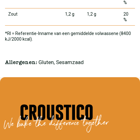
%
Zout
1,2 g
1,2 g
20
%
*RI = Referentie-Inname van een gemiddelde volwassene (8400
kJ/2000 kcal).
Gluten, Sesamzaad
Allergenen:
We bake the difference together