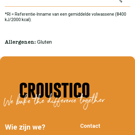
%
*RI = Referentie-Inname van een gemiddelde volwassene (8400
kJ/2000 kcal).
Gluten
Allergenen:
We bake the difference together
Contact
Wie zijn we?