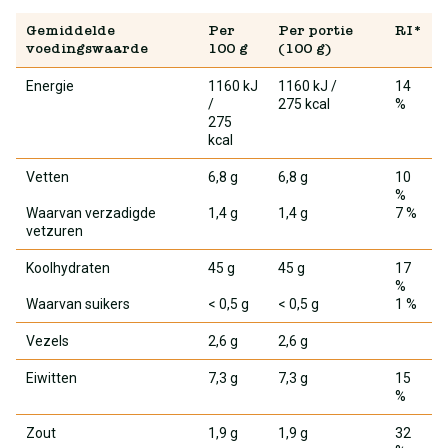
Gemiddelde
Per
Per portie
RI*
voedingswaarde
100 g
(100 g)
Energie
1160 kJ
1160 kJ
/
14
/
275 kcal
%
275
kcal
Vetten
6,8 g
6,8 g
10
%
Waarvan verzadigde
1,4 g
1,4 g
7 %
vetzuren
Koolhydraten
45 g
45 g
17
%
Waarvan suikers
< 0,5 g
< 0,5 g
1 %
Vezels
2,6 g
2,6 g
Eiwitten
7,3 g
7,3 g
15
%
Zout
1,9 g
1,9 g
32