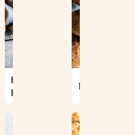
BRUIN
TIJGERBROODJE
RUITBROODJE