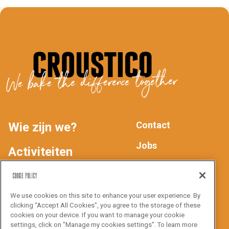
We bake the difference together
Contact
Wie zijn we?
MAIN
FOOTER
Jobs
Activiteiten
Privacyverklaring
NAV
Producten
Cookie Policy
We use cookies on this site to enhance your user experience. By
Inspiratie
Volg ons
clicking “Accept All Cookies”, you agree to the storage of these
cookies on your device. If you want to manage your cookie
settings, click on "Manage my cookies settings". To learn more