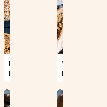
FOSSETTE
WIT
MULTI
RUITBROODJE