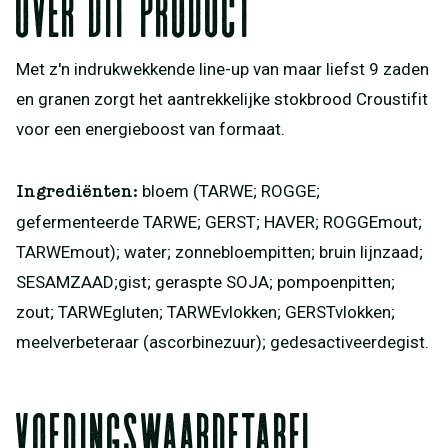
Over dit product
Met z'n indrukwekkende line-up van maar liefst 9 zaden
en granen zorgt het aantrekkelijke stokbrood Croustifit
voor een energieboost van formaat.
bloem (TARWE; ROGGE;
Ingrediënten:
gefermenteerde TARWE; GERST; HAVER; ROGGEmout;
TARWEmout); water; zonnebloempitten; bruin lijnzaad;
SESAMZAAD;gist; geraspte SOJA; pompoenpitten;
zout; TARWEgluten; TARWEvlokken; GERSTvlokken;
meelverbeteraar (ascorbinezuur); gedesactiveerdegist.
Voedingswaardetabel