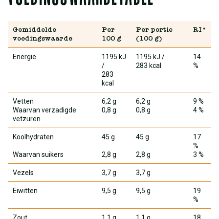
Gemiddelde
Per
Per portie
RI*
voedingswaarde
100 g
(100 g)
Energie
1195 kJ
1195 kJ
/
14
/
283 kcal
%
283
kcal
Vetten
6,2 g
6,2 g
9 %
Waarvan verzadigde
0,8 g
0,8 g
4 %
vetzuren
Koolhydraten
45 g
45 g
17
%
Waarvan suikers
2,8 g
2,8 g
3 %
Vezels
3,7 g
3,7 g
Eiwitten
9,5 g
9,5 g
19
%
Zout
1,1 g
1,1 g
18