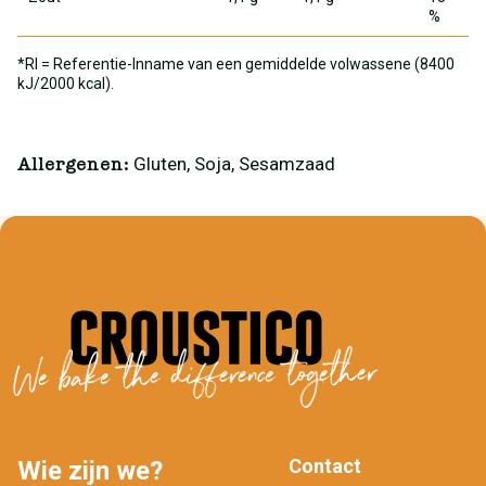
%
*RI = Referentie-Inname van een gemiddelde volwassene (8400
kJ/2000 kcal).
Gluten, Soja, Sesamzaad
Allergenen:
We bake the difference together
Contact
Wie zijn we?