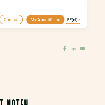
Contact
MyCroustiPlace
Select
CTA
your
language
MENU
T NOTEN