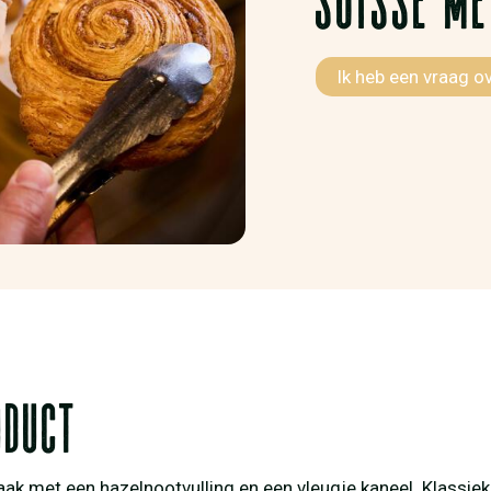
Ik heb een vraag o
oduct
ak met een hazelnootvulling en een vleugje kaneel. Klassie