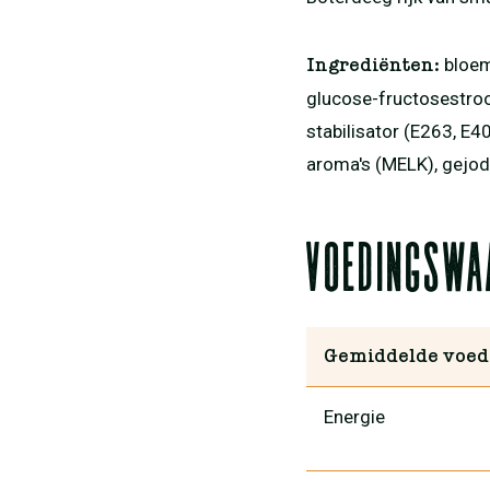
bloem
Ingrediënten:
glucose-fructosestroo
stabilisator (E263, E
aroma's (MELK), gejod
Voedingswa
Gemiddelde voed
Energie