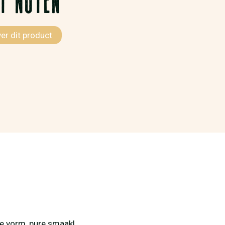
ver dit product
ke vorm, pure smaak!