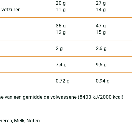
20 g
27 g
 vetzuren
11 g
14 g
36 g
47 g
12 g
15 g
2 g
2,6 g
7,4 g
9,6 g
0,72 g
0,94 g
me van een gemiddelde volwassene (8400 kJ/2000 kcal).
Eieren, Melk, Noten