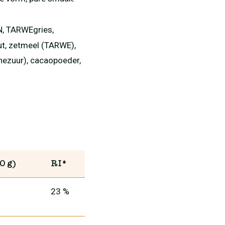
N, TARWEgries,
ut, zetmeel (TARWE),
nezuur), cacaopoeder,
0 g)
RI*
23 %