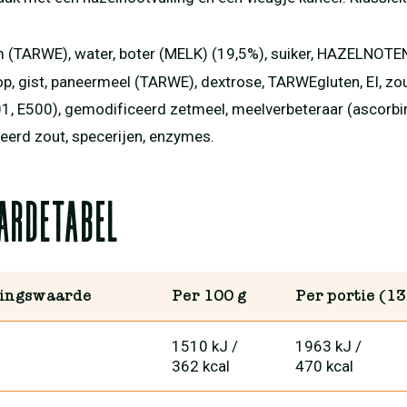
 (TARWE), water, boter (MELK) (19,5%), suiker, HAZELNOTE
p, gist, paneermeel (TARWE), dextrose, TARWEgluten, EI, zo
401, E500), gemodificeerd zetmeel, meelverbeteraar (ascorbi
eerd zout, specerijen, enzymes.
ardetabel
ingswaarde
Per 100 g
Per portie (13
1510 kJ
/
1963 kJ
/
362 kcal
470 kcal