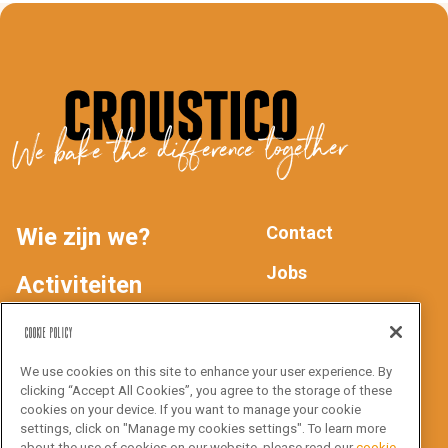
We bake the difference together
Contact
Wie zijn we?
MAIN
FOOTER
Jobs
Activiteiten
Privacyverklaring
NAV
Producten
Cookie Policy
We use cookies on this site to enhance your user experience. By
Inspiratie
Volg ons
clicking “Accept All Cookies”, you agree to the storage of these
cookies on your device. If you want to manage your cookie
settings, click on "Manage my cookies settings". To learn more
about the use of cookies on our website, please read our
cookie