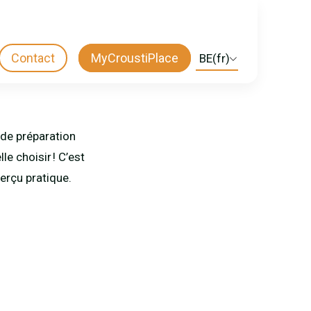
Contact
MyCroustiPlace
Select
CTA
your
language
MENU
 de préparation
le choisir ! C’est
perçu pratique.