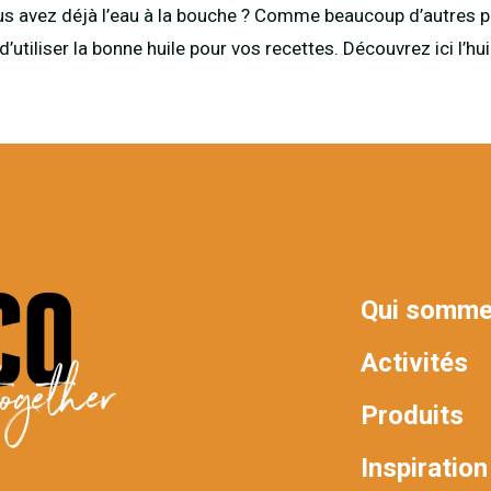
 vous avez déjà l’eau à la bouche ? Comme beaucoup d’autres p
d’utiliser la bonne huile pour vos recettes. Découvrez ici l’h
Qui somme
MAIN
Activités
ogether
NAV
Produits
Inspiration