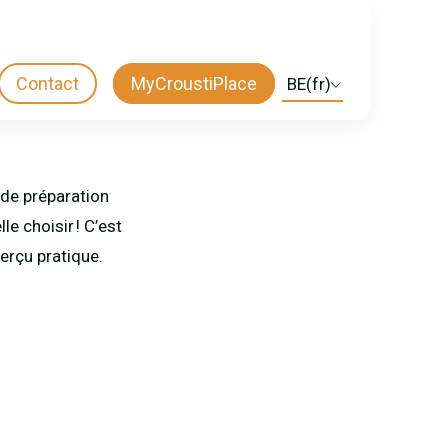
Contact
MyCroustiPlace
Select
CTA
your
language
MENU
 de préparation
le choisir ! C’est
perçu pratique.