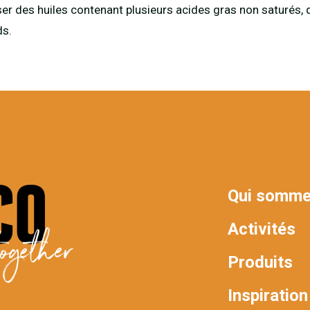
iser des huiles contenant plusieurs acides gras non saturés
ds.
Qui somme
MAIN
Activités
ogether
NAV
Produits
Inspiration