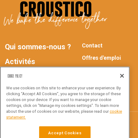
We bake the difference together
Contact
Qui sommes-nous ?
MAIN
FOOTER
Offres d'emploi
Activités
Déclaration de
NAV
Produits
Cookie Policy
confidentialité
We use cookies on this site to enhance your user experience. By
Inspiration
clicking “Accept All Cookies”, you agree to the storage of these
Suivez-nous !
cookies on your device. If you want to manage your cookie
settings, click on "Manage my cookies settings". To learn more
about the use of cookies on our website, please read our
cookie
statement.
Croustico
Accept Cookies