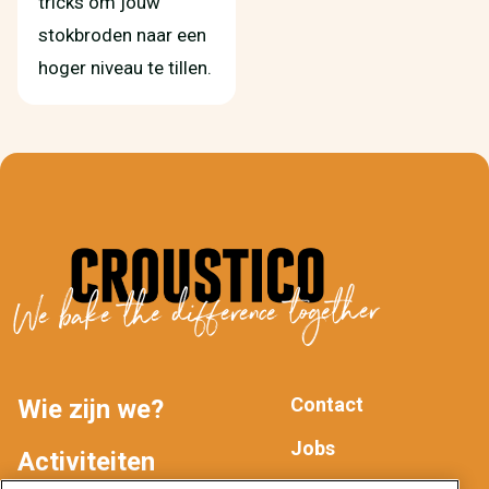
tricks om jouw
stokbroden naar een
hoger niveau te tillen.
We bake the difference together
Contact
Wie zijn we?
MAIN
FOOTER
Jobs
Activiteiten