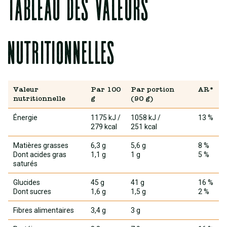
Tableau des valeurs
nutritionnelles
Valeur
Par 100
Par portion
AR*
nutritionnelle
g
(90 g)
Énergie
1175 kJ
/
1058 kJ
/
13 %
279 kcal
251 kcal
Matières grasses
6,3 g
5,6 g
8 %
Dont acides gras
1,1 g
1 g
5 %
saturés
Glucides
45 g
41 g
16 %
Dont sucres
1,6 g
1,5 g
2 %
Fibres alimentaires
3,4 g
3 g