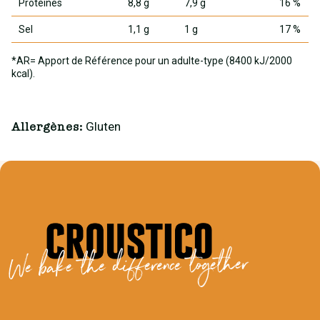
Protéines
8,8 g
7,9 g
16 %
Sel
1,1 g
1 g
17 %
*AR= Apport de Référence pour un adulte-type (8400 kJ/2000
kcal).
Gluten
Allergènes:
We bake the difference together