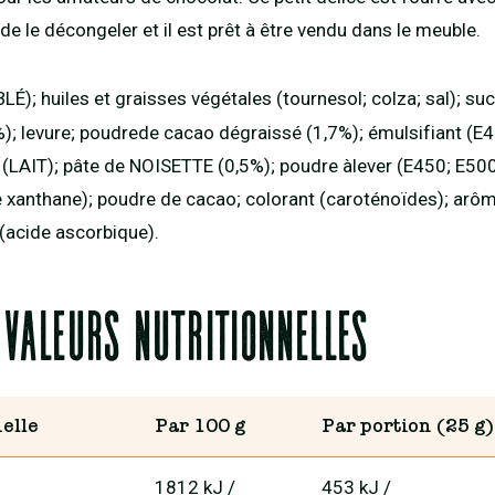
t de le décongeler et il est prêt à être vendu dans le meuble.
BLÉ); huiles et graisses végétales (tournesol; colza; sal); su
); levure; poudrede cacao dégraissé (1,7%); émulsifiant (E471
 (LAIT); pâte de NOISETTE (0,5%); poudre àlever (E450; E500
anthane); poudre de cacao; colorant (caroténoïdes); arôm
 (acide ascorbique).
 valeurs nutritionnelles
elle
Par 100 g
Par portion (25 g)
1812 kJ
/
453 kJ
/