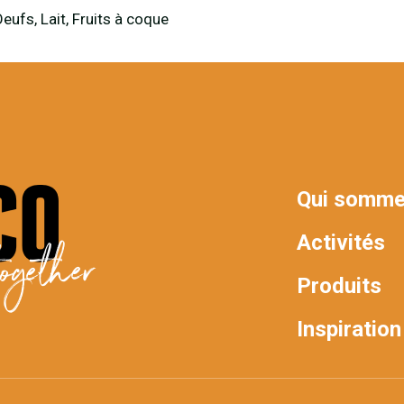
Oeufs, Lait, Fruits à coque
Qui somme
MAIN
Activités
ogether
NAV
Produits
Inspiration