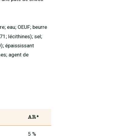
cre; eau; OEUF; beurre
; lécithines); sel;
); épaississant
es; agent de
AR*
5 %