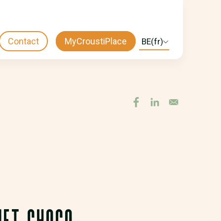
Contact
MyCroustiPlace
Select
CTA
your
language
MENU
NET CHOCO