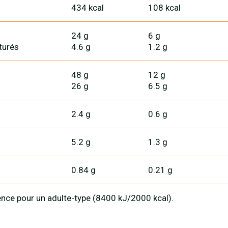
434 kcal
108 kcal
24 g
6 g
turés
4.6 g
1.2 g
48 g
12 g
26 g
6.5 g
2.4 g
0.6 g
5.2 g
1.3 g
0.84 g
0.21 g
nce pour un adulte-type (8400 kJ/2000 kcal).