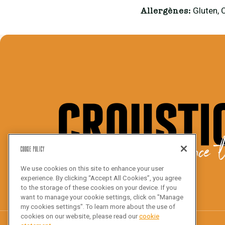
Gluten, 
Allergènes:
We bake the difference t
Cookie Policy
We use cookies on this site to enhance your user
experience. By clicking “Accept All Cookies”, you agree
to the storage of these cookies on your device. If you
want to manage your cookie settings, click on "Manage
my cookies settings". To learn more about the use of
cookies on our website, please read our
cookie