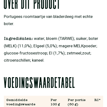
Over dit product
Portugees roomtaartje van bladerdeeg met echte
boter.
water; bloem (TARWE); suiker; boter
Ingrediënten:
(MELK) (11,0%); EIgeel (5,0%); magere MELKpoeder;
glucose-fructosestroop; EI (1,7%); zetmeel;zout;
citroenschillen; kaneel.
Voedingswaardetabel
Gemiddelde
Per
Per portie
RI*
voedingswaarde
100 g
(60 g)