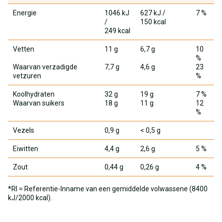
Energie
1046 kJ
627 kJ
/
7 %
/
150 kcal
249 kcal
Vetten
11 g
6,7 g
10
%
Waarvan verzadigde
7,7 g
4,6 g
23
vetzuren
%
Koolhydraten
32 g
19 g
7 %
Waarvan suikers
18 g
11 g
12
%
Vezels
0,9 g
< 0,5 g
Eiwitten
4,4 g
2,6 g
5 %
Zout
0,44 g
0,26 g
4 %
*RI = Referentie-Inname van een gemiddelde volwassene (8400
kJ/2000 kcal).