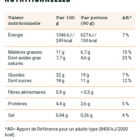
Valeur
Par 100
Par portion
AR*
nutritionnelle
g
(60 g)
Énergie
1046 kJ
/
627 kJ
/
7 %
249 kcal
150 kcal
Matières grasses
11 g
6,7 g
10 %
Dont acides gras
7,7 g
4,6 g
23 %
saturés
Glucides
32 g
19 g
7 %
Dont sucres
18 g
11 g
12 %
Fibres alimentaires
0,9 g
< 0,5 g
Protéines
4,4 g
2,6 g
5 %
Sel
0,44 g
0,26 g
4 %
*AR= Apport de Référence pour un adulte-type (8400 kJ/2000
kcal).