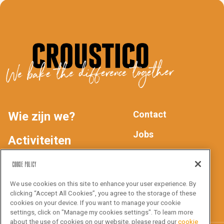
We bake the difference together
Contact
Wie zijn we?
MAIN
FOOTER
Jobs
Activiteiten
Privacyverklaring
NAV
Producten
Cookie Policy
We use cookies on this site to enhance your user experience. By
Inspiratie
Volg ons
clicking “Accept All Cookies”, you agree to the storage of these
cookies on your device. If you want to manage your cookie
settings, click on "Manage my cookies settings". To learn more
about the use of cookies on our website, please read our
cookie