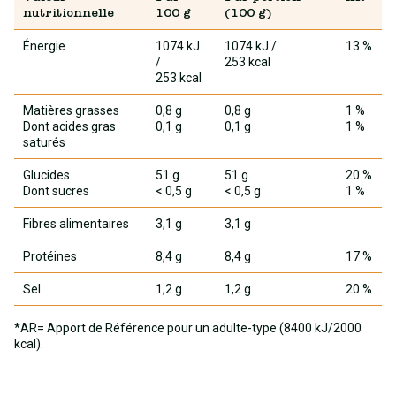
nutritionnelle
100 g
(100 g)
Énergie
1074 kJ
1074 kJ
/
13 %
/
253 kcal
253 kcal
Matières grasses
0,8 g
0,8 g
1 %
Dont acides gras
0,1 g
0,1 g
1 %
saturés
Glucides
51 g
51 g
20 %
Dont sucres
< 0,5 g
< 0,5 g
1 %
Fibres alimentaires
3,1 g
3,1 g
Protéines
8,4 g
8,4 g
17 %
Sel
1,2 g
1,2 g
20 %
*AR= Apport de Référence pour un adulte-type (8400 kJ/2000
kcal).