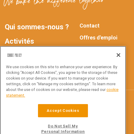
We bake the difference together
Contact
Qui sommes-nous ?
MAIN
FOOTER
Offres d'emploi
Activités
Déclaration de
NAV
Produits
Cookie Policy
confidentialité
We use cookies on this site to enhance your user experience. By
Inspiration
clicking “Accept All Cookies”, you agree to the storage of these
Suivez-nous !
cookies on your device. If you want to manage your cookie
settings, click on "Manage my cookies settings". To learn more
about the use of cookies on our website, please read our
cookie
statement.
Croustico
Accept Cookies
Ottergemsesteenweg Zuid 816
9000 Gent
Do Not Sell My
Personal Information