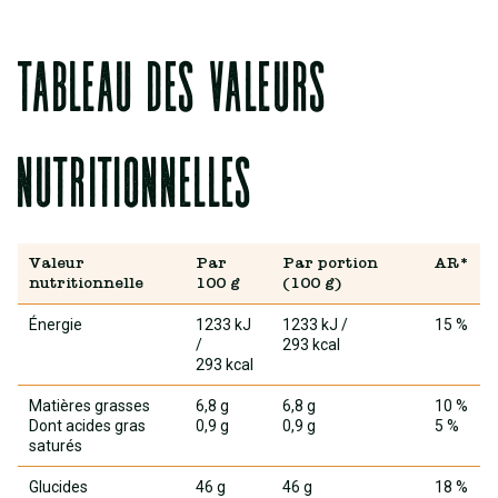
Tableau des valeurs
nutritionnelles
Valeur
Par
Par portion
AR*
nutritionnelle
100 g
(100 g)
Énergie
1233 kJ
1233 kJ
/
15 %
/
293 kcal
293 kcal
Matières grasses
6,8 g
6,8 g
10 %
Dont acides gras
0,9 g
0,9 g
5 %
saturés
Glucides
46 g
46 g
18 %