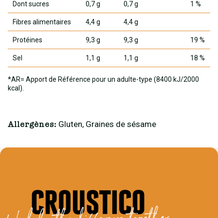
Dont sucres
0,7 g
0,7 g
1 %
Fibres alimentaires
4,4 g
4,4 g
Protéines
9,3 g
9,3 g
19 %
Sel
1,1 g
1,1 g
18 %
*AR= Apport de Référence pour un adulte-type (8400 kJ/2000
kcal).
Gluten, Graines de sésame
Allergènes: