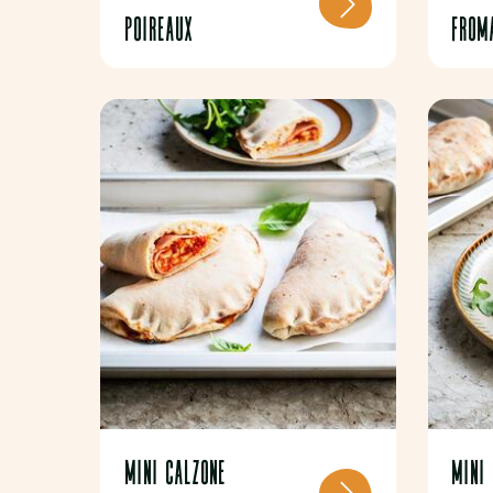
POIREAUX
FROM
MINI CALZONE
Mini