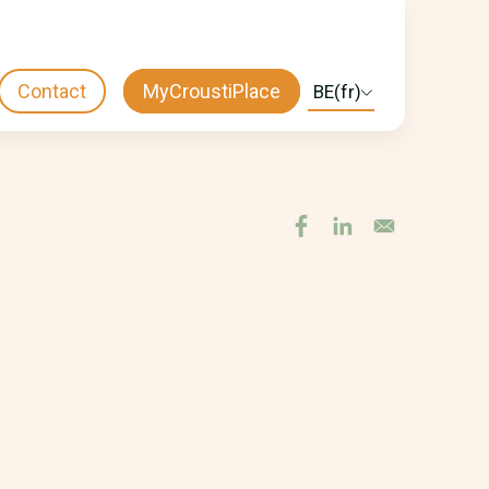
Contact
MyCroustiPlace
Select
CTA
your
language
MENU