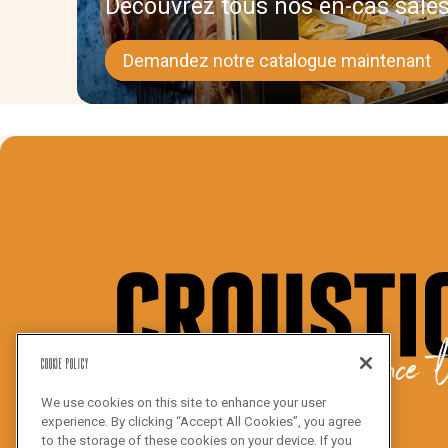
Découvrez tous nos en-cas salés
Demandez notre catalogue maintenant
We bake the difference t
Cookie Policy
We use cookies on this site to enhance your user
experience. By clicking “Accept All Cookies”, you agree
to the storage of these cookies on your device. If you