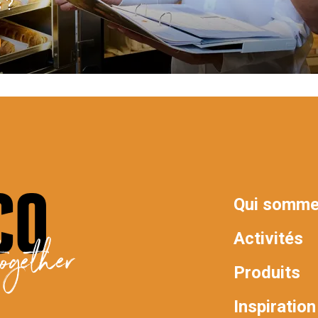
 ?
Qui somme
MAIN
Activités
ogether
NAV
Produits
Inspiration