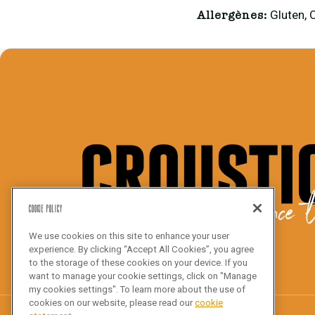
Gluten, 
Allergènes:
We bake the difference t
Cookie Policy
We use cookies on this site to enhance your user
experience. By clicking “Accept All Cookies”, you agree
to the storage of these cookies on your device. If you
want to manage your cookie settings, click on "Manage
my cookies settings". To learn more about the use of
cookies on our website, please read our
cookie