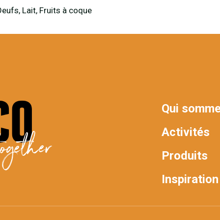
Oeufs, Lait, Fruits à coque
Qui somme
MAIN
Activités
ogether
NAV
Produits
Inspiration