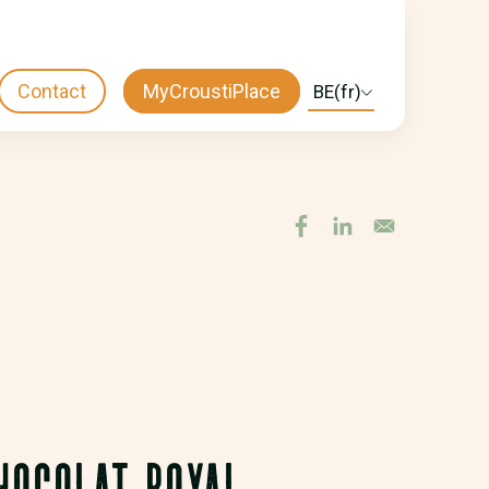
Contact
MyCroustiPlace
Select
CTA
your
language
MENU
HOCOLAT ROYAL