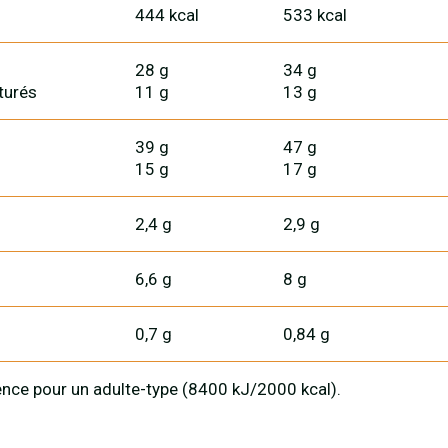
444 kcal
533 kcal
28 g
34 g
turés
11 g
13 g
39 g
47 g
15 g
17 g
2,4 g
2,9 g
6,6 g
8 g
0,7 g
0,84 g
nce pour un adulte-type (8400 kJ/2000 kcal).