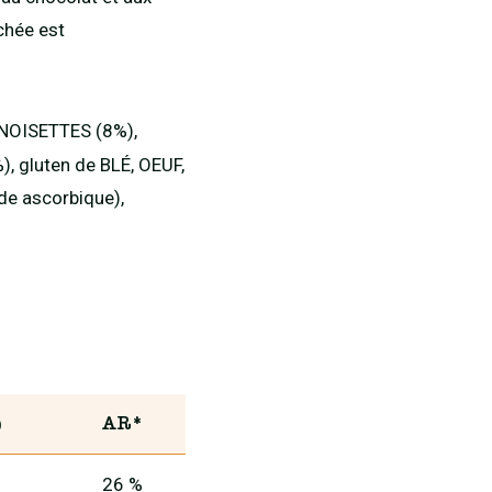
chée est
, NOISETTES (8%),
), gluten de BLÉ, OEUF,
ide ascorbique),
)
AR*
26 %