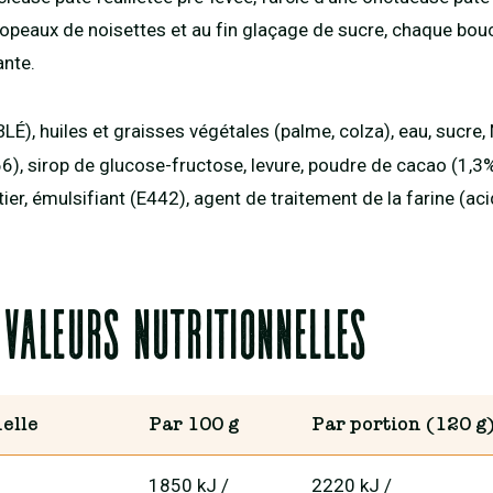
copeaux de noisettes et au fin glaçage de sucre, chaque bou
nte.
BLÉ), huiles et graisses végétales (palme, colza), eau, sucre
), sirop de glucose-fructose, levure, poudre de cacao (1,3%
ier, émulsifiant (E442), agent de traitement de la farine (ac
 valeurs nutritionnelles
elle
Par 100 g
Par portion (120 g
1850 kJ
/
2220 kJ
/