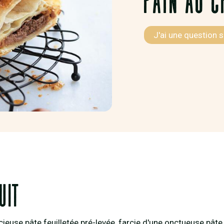
J'ai une question s
uit
ieuse pâte feuilletée pré-levée, farcie d'une onctueuse pâte