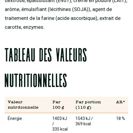
dextrose, épaississant (E401), crème en poudre (LAIT),
arôme, émulsifiant (lécithines (SOJA)), agent de
traitement de la farine (acide ascorbique), extrait de
carotte, enzymes.
Tableau des valeurs
nutritionnelles
Valeur
Par
Par portion
AR*
nutritionnelle
100 g
(110 g)
Énergie
1403 kJ
1543 kJ
/
18 %
/
369 kcal
335 kcal