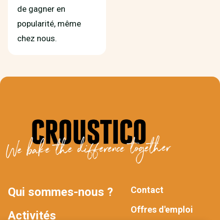
de gagner en
popularité, même
chez nous.
We bake the difference together
Contact
Qui sommes-nous ?
MAIN
FOOTER
Offres d'emploi
Activités